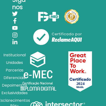
nos
Institucional
Unidades
Parcerias
Diferenciais
Depoimentos
Exclusividades
Esclarecimentos
Pós-