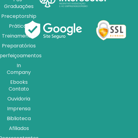
Graduações
Preceptorship
Práticas
Treinamentos
Preparatórios
perfeiçoamentos
In
Company
Ebooks
Contato
Ouvidoria
Imprensa
Biblioteca
Afiliados