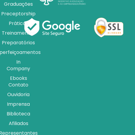
Graduações
Preceptorship
Práticas
Treinamentos
Preparatórios
perfeiçoamentos
In
Company
Ebooks
Contato
Ouvidoria
Imprensa
Biblioteca
Afiliados
Representantes