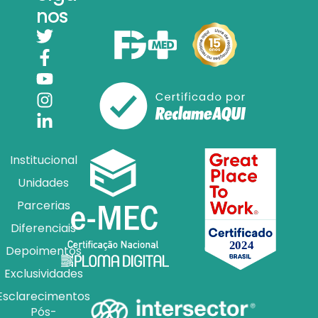
nos
Institucional
Unidades
Parcerias
Diferenciais
Depoimentos
Exclusividades
Esclarecimentos
Pós-