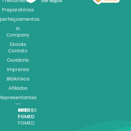
Treinamentos
Preparatórios
perfeiçoamentos
In
Company
Ebooks
Contato
Ouvidoria
Imprensa
Biblioteca
Afiliados
Representantes
APP |
MEDFLIX
CRED |
BLOG |
TV |
FGMED
|
FGMED
FGMED
FGMED
FGMED