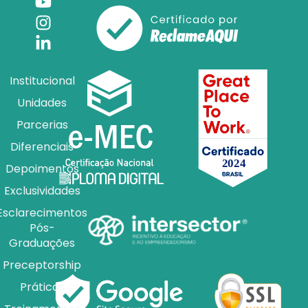
Institucional
Unidades
Parcerias
Diferenciais
Depoimentos
Exclusividades
Esclarecimentos
Pós-
Graduações
Preceptorship
Práticas