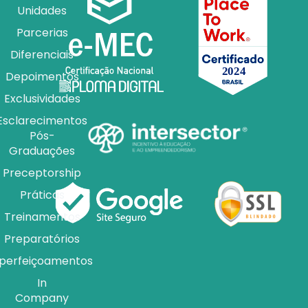
Unidades
Parcerias
Diferenciais
Depoimentos
Exclusividades
Esclarecimentos
Pós-
Graduações
Preceptorship
Práticas
Treinamentos
Preparatórios
perfeiçoamentos
In
Company