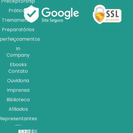
Preceptorship
Práticas
Treinamentos
Preparatórios
perfeiçoamentos
In
Company
Ebooks
Contato
Ouvidoria
Imprensa
Biblioteca
Afiliados
Representantes
APP |
MEDFLIX
CRED |
BLOG |
TV |