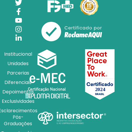
Institucional
Unidades
Parcerias
Diferenciais
Depoimentos
Exclusividades
Esclarecimentos
Pós-
Graduações