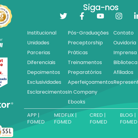
Siga-nos
Institucional
Pós-Graduações
Contato
Unidades
Preceptorship
Ouvidoria
Parcerias
Práticas
Imprensa
Diferenciais
Treinamentos
Biblioteca
Depoimentos
Preparatórios
Afiliados
Exclusividades
Aperfeiçoamentos
Represen
Esclarecimentos
In Company
Ebooks
APP |
MEDFLIX |
CRED |
BLOG |
FGMED
FGMED
FGMED
FGMED