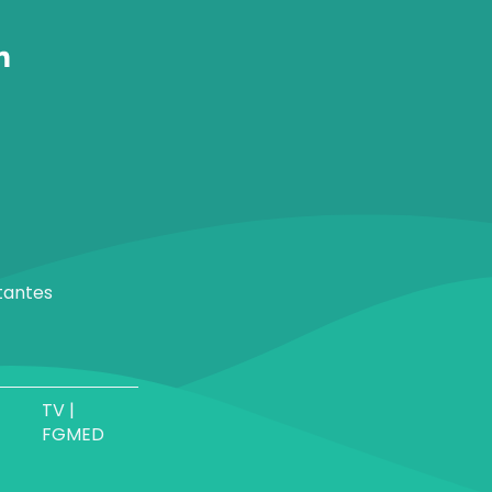
tantes
TV |
FGMED