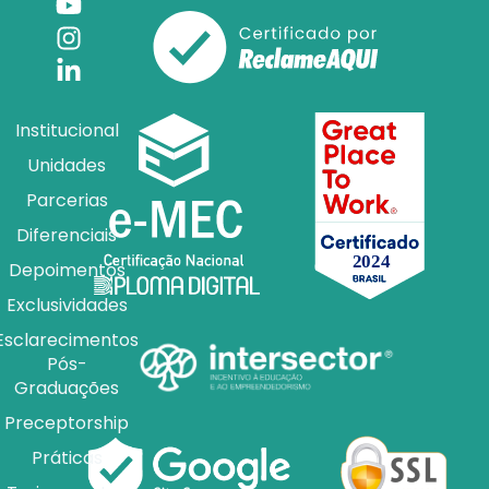
Institucional
Unidades
Parcerias
Diferenciais
Depoimentos
Exclusividades
Esclarecimentos
Pós-
Graduações
Preceptorship
Práticas