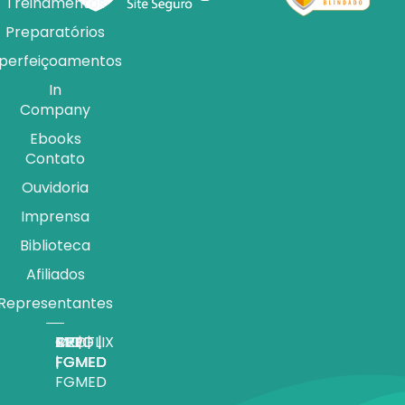
Treinamentos
Preparatórios
perfeiçoamentos
In
Company
Ebooks
Contato
Ouvidoria
Imprensa
Biblioteca
Afiliados
Representantes
APP |
MEDFLIX
CRED |
BLOG |
TV |
FGMED
|
FGMED
FGMED
FGMED
FGMED