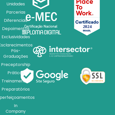
Unidades
Parcerias
Diferenciais
Depoimentos
Exclusividades
Esclarecimentos
Pós-
Graduações
Preceptorship
Práticas
Treinamentos
Preparatórios
perfeiçoamentos
In
Company