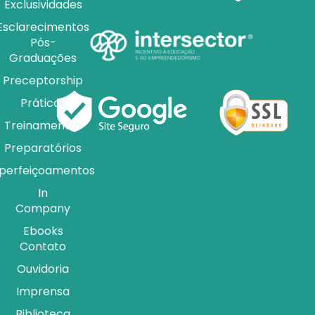
Exclusividades
Esclarecimentos
Pós-
Graduações
Preceptorship
Práticas
Treinamentos
Preparatórios
perfeiçoamentos
In
Company
Ebooks
Contato
Ouvidoria
Imprensa
Biblioteca