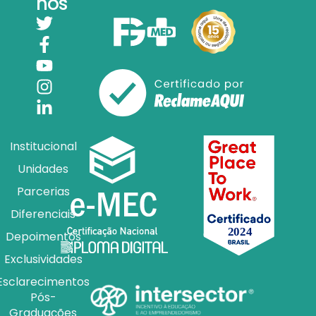
nos
Institucional
Unidades
Parcerias
Diferenciais
Depoimentos
Exclusividades
Esclarecimentos
Pós-
Graduações