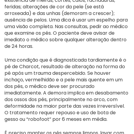
existência de frieiras; cortes; calos; rachaduras;
feridas; alterações de cor da pele (se está
arroxeada) e das unhas (demoram a crescer);
ausência de pelos. Uma dica é usar um espelho para
uma visão completa. Nas consultas, pedir ao médico
que examine os pés. O paciente deve avisar de
imediato o médico sobre qualquer alteração dentro
de 24 horas.
Uma condição que é diagnosticada tardiamente é o
pé de Charcot, resultado de alteração na forma do
pé após um trauma despercebido. Se houver
inchaço, vermelhidão e a pele mais quente em um
dos pés, o médico deve ser procurado
imediatamente. A demora implica em desabamento
dos ossos dos pés, principalmente no arco, com
deformidade na maior parte das vezes irreversível.
O tratamento requer repouso e uso de bota de
gesso ou “robofoot” por 6 meses em média.
É preciso manter os pés sempre limpos, lavar com