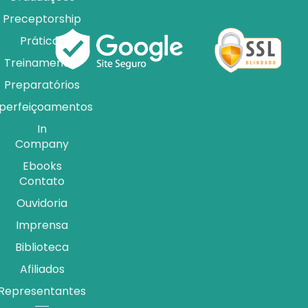
Preceptorship
Práticas
Treinamentos
Preparatórios
perfeiçoamentos
In
Company
Ebooks
Contato
Ouvidoria
Imprensa
Biblioteca
Afiliados
Representantes