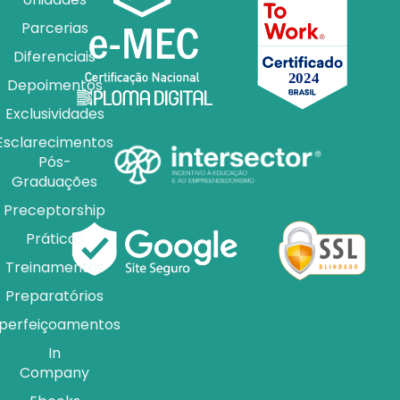
Parcerias
Diferenciais
Depoimentos
Exclusividades
Esclarecimentos
Pós-
Graduações
Preceptorship
Práticas
Treinamentos
Preparatórios
perfeiçoamentos
In
Company