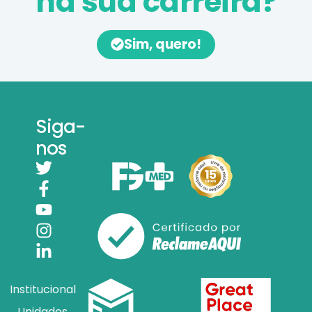
na sua carreira?
Sim, quero!
Siga-
nos
Institucional
Unidades