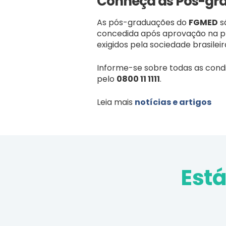
Conheça as Pós-gr
As pós-graduações do
FGMED
s
concedida após aprovação na pro
exigidos pela sociedade brasilei
Informe-se sobre todas as cond
pelo
0800 11 1111
.
Leia mais
notícias e artigos
Est