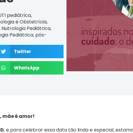
TI pediátrica
,
ologia e Obstetrícia
,
,
Nutrologia Pediátrica
,
gia Pediátrica
,
pós-
Twitter
WhatsApp
, mãe é amor!
ED
, e para celebrar essa data tão linda e especial, estam