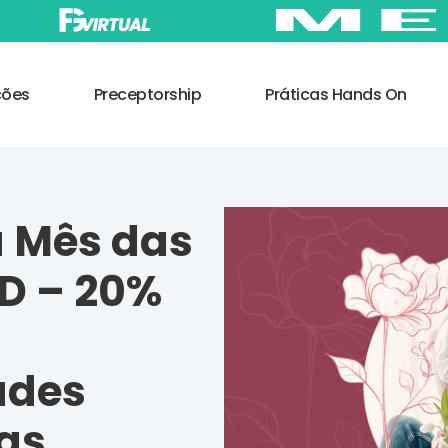
ções
Preceptorship
Práticas Hands On
 Mês das
D – 20%
ades
as