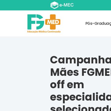
Pós-Gradua
Campanha
Mães FGME
off em
especialid
selecionad