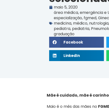
maio 5, 2020
área médica
,
emergência e U
especialização
,
fgmed
,
Ginec
medicina
,
médico
,
nutrologia
pediatra
,
pediatria
,
Pneumolo
graduação
Facebook
LinkedIn
Mãe é cuidado, mãe é carinho
Maio é o mês das mães no
FGM