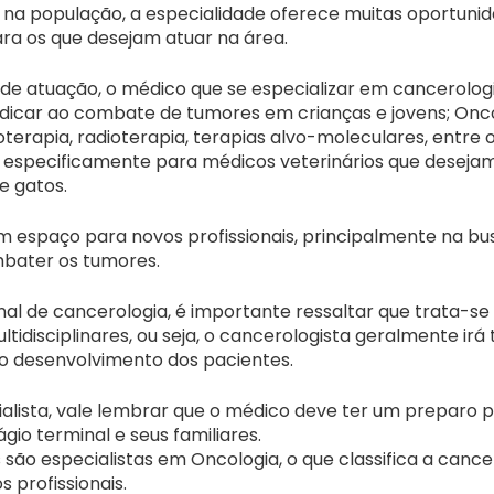
na população, a especialidade oferece muitas oportunid
ra os que desejam atuar na área.
e de atuação, o médico que se especializar em cancerolo
edicar ao combate de tumores em crianças e jovens; Oncol
ioterapia, radioterapia, terapias alvo-moleculares, entre
a, especificamente para médicos veterinários que desej
e gatos.
 espaço para novos profissionais, principalmente na b
ater os tumores.
onal de cancerologia, é importante ressaltar que trata-s
tidisciplinares, ou seja, o cancerologista geralmente ir
o desenvolvimento dos pacientes.
ialista, vale lembrar que o médico deve ter um preparo p
io terminal e seus familiares.
s são especialistas em Oncologia, o que classifica a can
 profissionais.