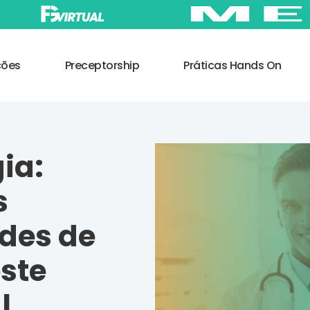
ções
Preceptorship
Práticas Hands On
ia:
s
ades de
ste
l