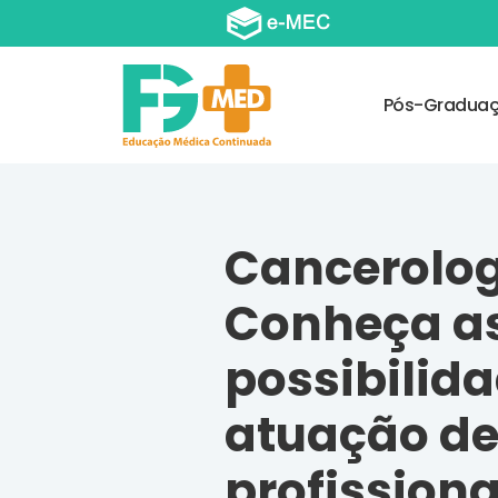
Pós-Gradua
Cancerolog
Conheça a
possibilid
atuação de
profissiona