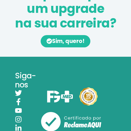
um upgrade
na sua carreira?
Sim, quero!
Siga-
nos