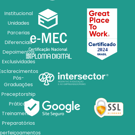
Institucional
Unidades
Parcerias
Diferenciais
Depoimentos
Exclusividades
Esclarecimentos
Pós-
Graduações
Preceptorship
Práticas
Treinamentos
Preparatórios
perfeiçoamentos