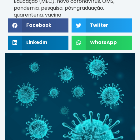
Educação (MEC)
,
novo coronavírus
,
OMS
,
pandemia
,
pesquisa
,
pós-graduação
,
quarentena
,
vacina
Facebook
Twitter
LinkedIn
WhatsApp