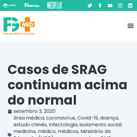
Pó
Prát
Casos de SRAG
continuam acima
do normal
setembro 3, 2020
área médica
,
coronavírus
,
Covid-19
,
doença
,
estudo chinês
,
infectologia
,
isolamento social
,
medicina
,
médico
,
médicos
,
Ministério da