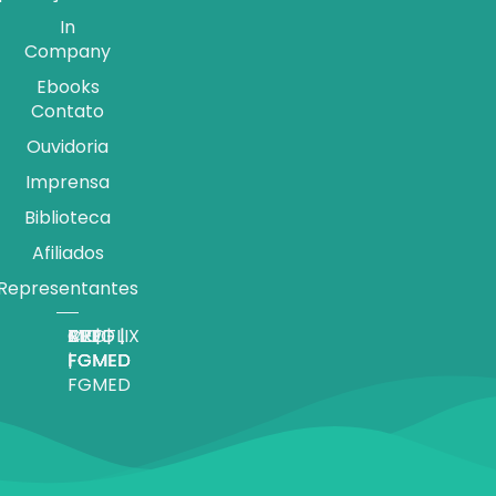
In
Company
Ebooks
Contato
Ouvidoria
Imprensa
Biblioteca
Afiliados
Representantes
APP |
MEDFLIX
CRED |
BLOG |
TV |
FGMED
|
FGMED
FGMED
FGMED
FGMED