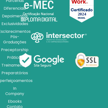
Parcerias
Diferenciais
Depoimentos
Exclusividades
Esclarecimentos
Pós-
Graduações
Preceptorship
Práticas
Treinamentos
Preparatórios
perfeiçoamentos
In
Company
Ebooks
Contato