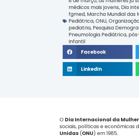
8 de março
,
as mulheres já s
médicos mais jovens
,
Dia Int
fgmed
,
Marcha Mundial das 
Pediátrica
,
ONU
,
Organização
pediatria
,
Pesquisa Demografi
Pneumologia Pediátrica
,
pós
Infantil
Facebook
LinkedIn
O
Dia Internacional da Mulher
sociais, políticas e econômicas 
Unidas
(
ONU
) em 1985.