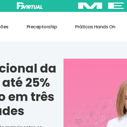
ções
Preceptorship
Práticas Hands On
cional da
 até 25%
o em três
ades