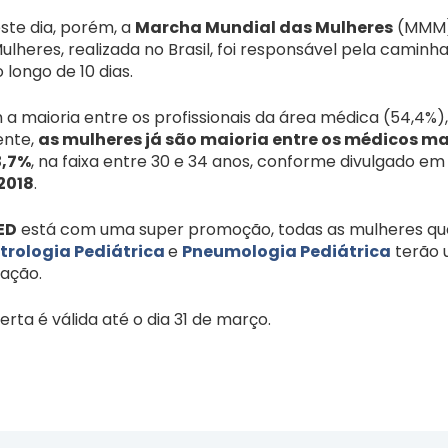
te dia, porém, a
Marcha Mundial das Mulheres
(MMM) 
ulheres, realizada no Brasil, foi responsável pela camin
longo de 10 dias.
a maioria entre os profissionais da área médica (54,4%
ente,
as mulheres já são maioria entre os médicos ma
3,7%
, na faixa entre 30 e 34 anos, conforme divulgado e
2018
.
ED
está com uma super promoção, todas as mulheres qu
trologia Pediátrica
e
Pneumologia Pediátrica
terão 
uação.
ta é válida até o dia 31 de março.