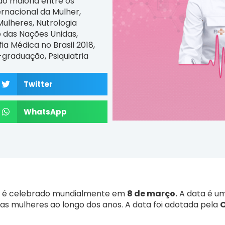
ão maioria entre os
ernacional da Mulher
,
Mulheres
,
Nutrologia
 das Nações Unidas
,
a Médica no Brasil 2018
,
-graduação
,
Psiquiatria
Twitter
WhatsApp
é celebrado mundialmente em
8 de março.
A data é u
das mulheres ao longo dos anos. A data foi adotada pela
O