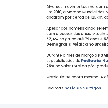
Diversos movimentos marcam es
Em 2010, a Marcha Mundial das M
andaram por cerca de 120km, ao 
Apesar dos homens ainda serem 
com o passar dos anos. Atualm
57,4%
no grupo até 29 anos e
5
Demografia Médica no Brasil 
Durante o mês de março o
FGM
especialidades de
Pediatria
,
Nu
25%
no valor total da pós-grad
Matricule-se agora mesmo! A ofer
Leia mais
notícias e artigos