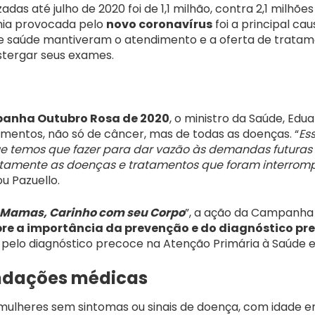
as até julho de 2020 foi de 1,1 milhão, contra 2,1 milhõ
mia provocada pelo
novo coronavírus
foi a principal ca
e saúde mantiveram o atendimento e a oferta de tratam
tergar seus exames.
anha Outubro Rosa de 2020
, o ministro da Saúde, Edua
imentos, não só de câncer, mas de todas as doenças. “
Es
e temos que fazer para dar vazão às demandas futura
atamente as doenças e tratamentos que foram interrom
ou Pazuello.
 Mamas, Carinho com seu Corpo
”, a ação da Campanha 
bre a importância da prevenção e do diagnóstico pre
 pelo diagnóstico precoce na Atenção Primária à Saúde e
ndações médicas
lheres sem sintomas ou sinais de doença, com idade en