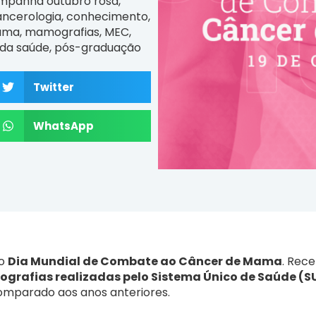
mpanha outubro rosa
,
ncerologia
,
conhecimento
,
ama
,
mamografias
,
MEC
,
 da saúde
,
pós-graduação
Twitter
WhatsApp
 o
Dia Mundial de Combate ao Câncer de Mama
. Rec
rafias realizadas pelo Sistema Único de Saúde (SU
comparado aos anos anteriores.