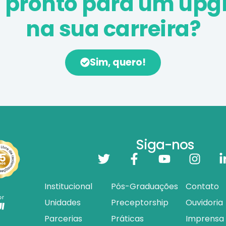
á pronto para um upg
na sua carreira?
Sim, quero!
Siga-nos
Institucional
Pós-Graduações
Contato
Unidades
Preceptorship
Ouvidoria
Parcerias
Práticas
Imprensa