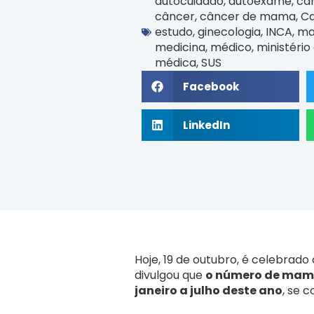
autocuidado
,
autoexame
,
ca
câncer
,
câncer de mama
,
Ca
estudo
,
ginecologia
,
INCA
,
m
medicina
,
médico
,
ministério
médica
,
SUS
Facebook
LinkedIn
Hoje, 19 de outubro, é celebrado
divulgou que
o número de mamog
janeiro a julho deste ano
, se 