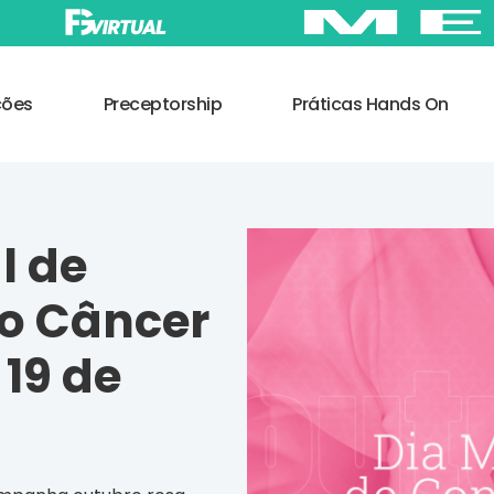
ções
Preceptorship
Práticas Hands On
l de
o Câncer
19 de