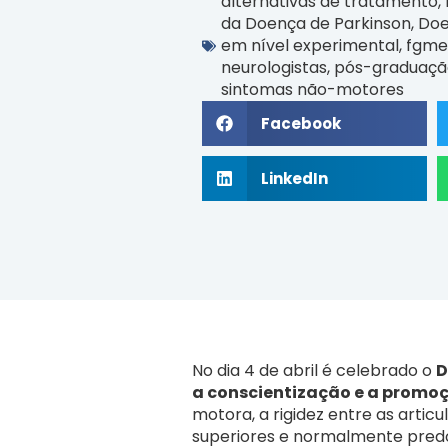
alternativas de tratamento
,
da Doença de Parkinson
,
Doe
em nível experimental
,
fgme
neurologistas
,
pós-graduaçã
sintomas não-motores
Facebook
LinkedIn
No dia 4 de abril é celebrado o
D
a conscientização e a promo
motora, a rigidez entre as arti
superiores e normalmente pred