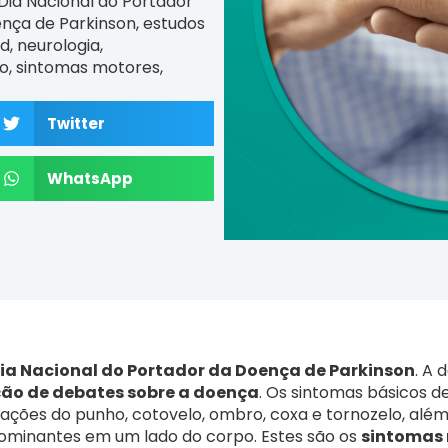
Dia Nacional do Portador
nça de Parkinson
,
estudos
d
,
neurologia
,
o
,
sintomas motores
,
Twitter
WhatsApp
ia Nacional do Portador da Doença de Parkinson
. A
ção de debates sobre a doença
. Os sintomas básicos d
culações do punho, cotovelo, ombro, coxa e tornozelo, a
ominantes em um lado do corpo. Estes são os
sintomas