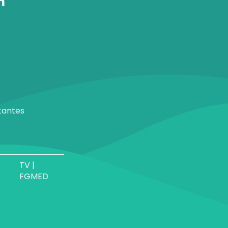
tantes
TV |
FGMED