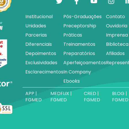
Institucional
Pós-Graduações
Contato
Unidades
Preceptorship
Ouvidoria
Parcerias
Práticas
Imprensa
Diferenciais
Treinamentos
Biblioteca
Depoimentos
Preparatórios
Afiliados
Exclusividades
Aperfeiçoamentos
Represen
Esclarecimentos
In Company
Ebooks
APP |
MEDFLIX |
CRED |
BLOG |
FGMED
FGMED
FGMED
FGMED