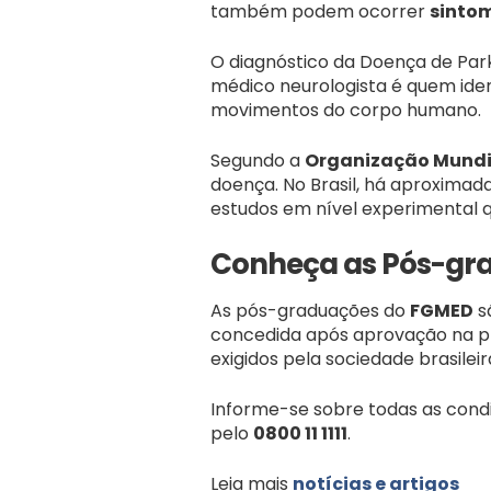
também podem ocorrer
sinto
O diagnóstico da Doença de Park
médico neurologista é quem ide
movimentos do corpo humano.
Segundo a
Organização Mundi
doença. No Brasil, há aproximad
estudos em nível experimental 
Conheça as Pós-gr
As pós-graduações do
FGMED
s
concedida após aprovação na pro
exigidos pela sociedade brasilei
Informe-se sobre todas as cond
pelo
0800 11 1111
.
Leia mais
notícias e artigos