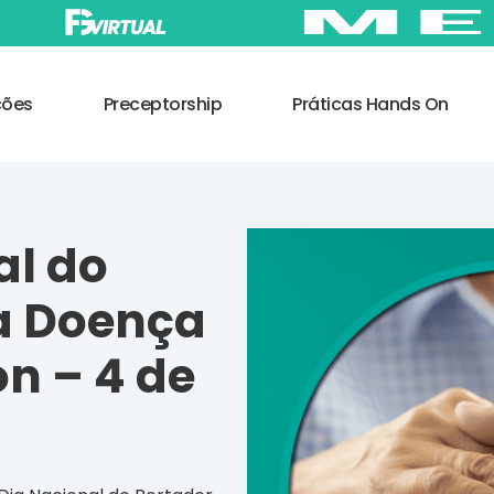
ções
Preceptorship
Práticas Hands On
al do
a Doença
n – 4 de