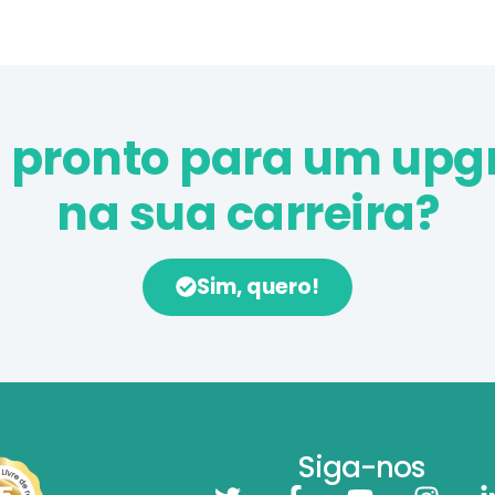
á pronto para um upg
na sua carreira?
Sim, quero!
Siga-nos