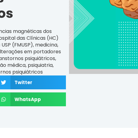
os
ncias magnéticas dos
ospital das Clínicas (HC)
a USP (FMUSP)
,
medicina
,
lterações em portadores
ranstornos psiquiátricos
,
ão médica
,
psiquiatria
,
rnos psiquiátricos
Twitter
WhatsApp