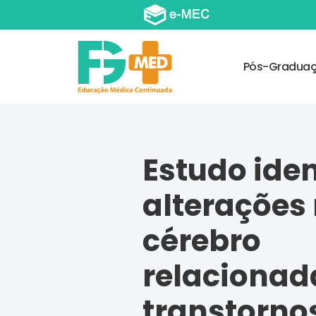
Pós-Gradua
Estudo iden
alterações
cérebro
relacionad
transtorno