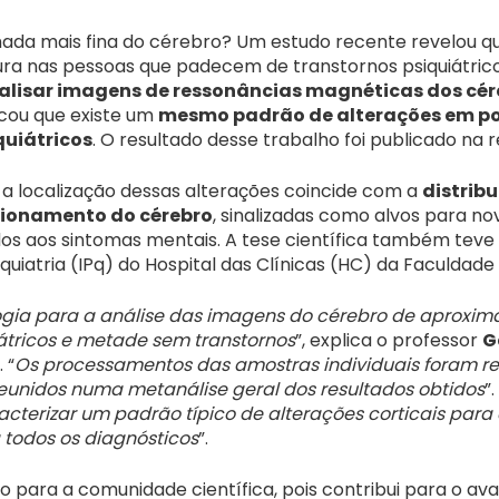
mada mais fina do cérebro? Um estudo recente revelou 
ra nas pessoas que padecem de transtornos psiquiátrico
alisar imagens de ressonâncias magnéticas dos cér
icou que existe um
mesmo padrão de alterações em por
quiátricos
. O resultado desse trabalho foi publicado na 
a localização dessas alterações coincide com a
distribu
ncionamento do cérebro
, sinalizadas como alvos para no
os aos sintomas mentais. A tese científica também teve 
iquiatria (IPq) do Hospital das Clínicas (HC) da Faculdad
gia para a análise das imagens do cérebro de aproxim
átricos e metade sem transtornos
”, explica o professor
G
 “
Os processamentos das amostras individuais foram re
 reunidos numa metanálise geral dos resultados obtidos
”
racterizar um padrão típico de alterações corticais para
todos os diagnósticos
”.
para a comunidade científica, pois contribui para o av