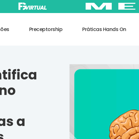
ções
Preceptorship
Práticas Hands On
tifica
 no
as a
s