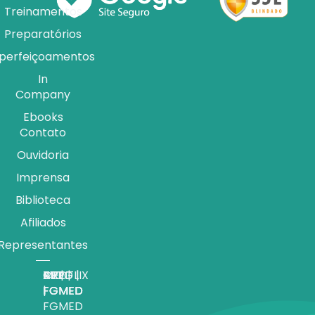
Treinamentos
Preparatórios
perfeiçoamentos
In
Company
Ebooks
Contato
Ouvidoria
Imprensa
Biblioteca
Afiliados
Representantes
APP |
MEDFLIX
CRED |
BLOG |
TV |
FGMED
|
FGMED
FGMED
FGMED
FGMED