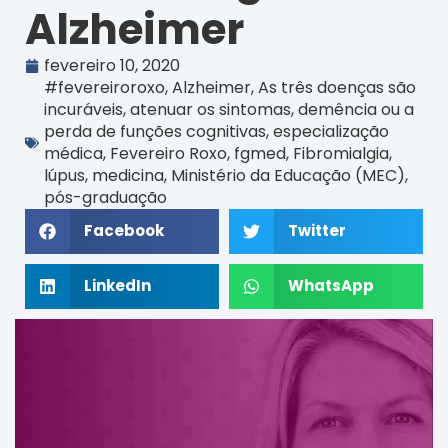
Alzheimer
fevereiro 10, 2020
#fevereiroroxo
,
Alzheimer
,
As três doenças são
incuráveis
,
atenuar os sintomas
,
demência ou a
perda de funções cognitivas
,
especialização
médica
,
Fevereiro Roxo
,
fgmed
,
Fibromialgia
,
lúpus
,
medicina
,
Ministério da Educação (MEC)
,
pós-graduação
Facebook
Twitter
LinkedIn
WhatsApp