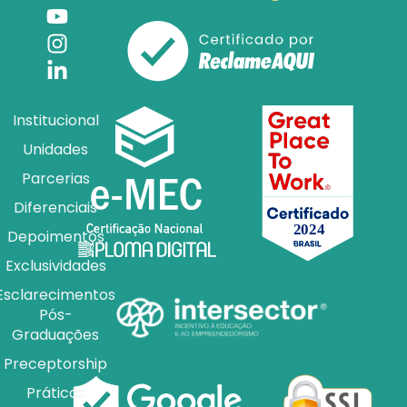
Institucional
Unidades
Parcerias
Diferenciais
Depoimentos
Exclusividades
Esclarecimentos
Pós-
Graduações
Preceptorship
Práticas