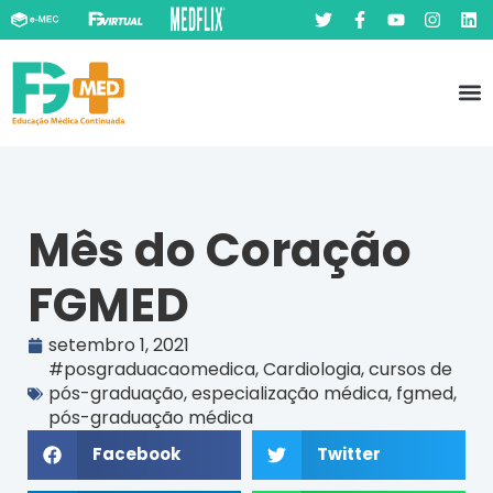
Pó
Prát
Mês do Coração
FGMED
setembro 1, 2021
#posgraduacaomedica
,
Cardiologia
,
cursos de
pós-graduação
,
especialização médica
,
fgmed
,
pós-graduação médica
Facebook
Twitter