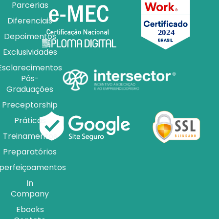
Parcerias
Diferenciais
Depoimentos
Exclusividades
Esclarecimentos
Pós-
Graduações
Preceptorship
Práticas
Treinamentos
Preparatórios
perfeiçoamentos
In
Company
Ebooks