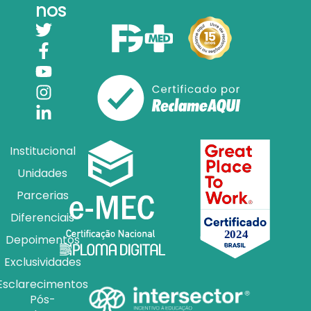
nos
Institucional
Unidades
Parcerias
Diferenciais
Depoimentos
Exclusividades
Esclarecimentos
Pós-