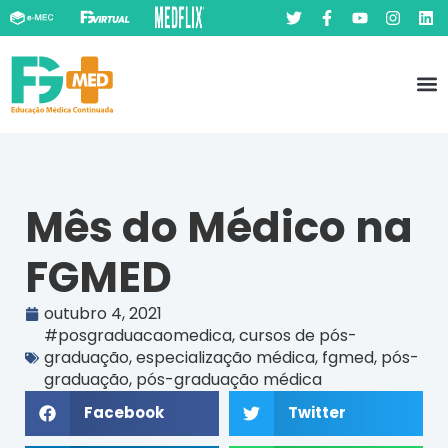
Pó
Prát
Mês do Médico na
FGMED
outubro 4, 2021
#posgraduacaomedica
,
cursos de pós-
graduação
,
especialização médica
,
fgmed
,
pós-
graduação
,
pós-graduação médica
Facebook
Twitter