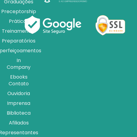
Graduações
Preceptorship
Práticas
Treinamentos
Preparatórios
perfeiçoamentos
In
Company
Ebooks
Contato
Ouvidoria
Imprensa
Biblioteca
Afiliados
Representantes