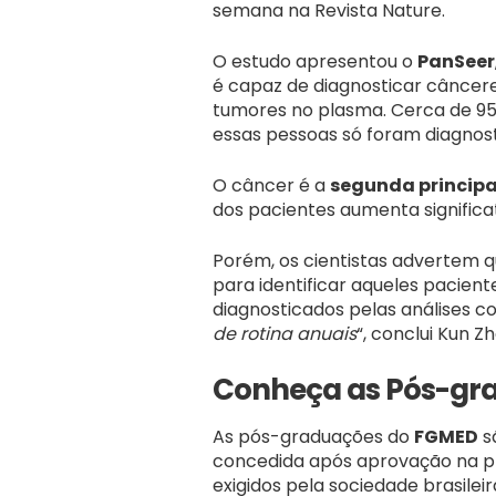
semana na Revista Nature.
O estudo apresentou o
PanSeer
é capaz de diagnosticar câncere
tumores no plasma. Cerca de 95%
essas pessoas só foram diagnos
O câncer é a
segunda princip
dos pacientes aumenta significat
Porém, os cientistas advertem 
para identificar aqueles pacien
diagnosticados pelas análises co
de rotina anuais
“, conclui Kun 
Conheça as Pós-gr
As pós-graduações do
FGMED
s
concedida após aprovação na pro
exigidos pela sociedade brasilei