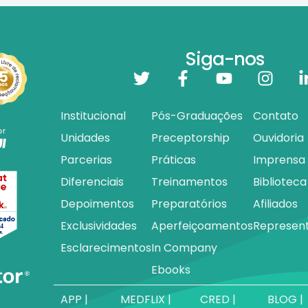
Siga-nos
Institucional
Pós-Graduações
Contato
Unidades
Preceptorship
Ouvidoria
Parcerias
Práticas
Imprensa
Diferenciais
Treinamentos
Biblioteca
Depoimentos
Preparatórios
Afiliados
Exclusividades
Aperfeiçoamentos
Represen
Esclarecimentos
In Company
Ebooks
APP |
MEDFLIX |
CRED |
BLOG |