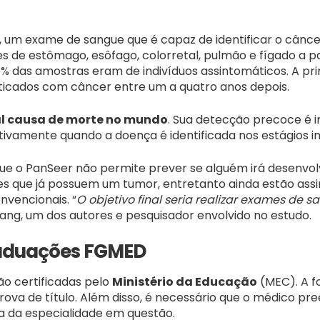
, um exame de sangue que é capaz de identificar o cânce
s de estômago, esôfago, colorretal, pulmão e fígado a p
 das amostras eram de indivíduos assintomáticos. A prime
ticados com câncer entre um a quatro anos depois.
al causa de morte no mundo
. Sua detecção precoce é i
ivamente quando a doença é identificada nos estágios ini
que o PanSeer não permite prever se alguém irá desenvol
tes que já possuem um tumor, entretanto ainda estão as
nvencionais. “
O objetivo final seria realizar exames de
Zhang, um dos autores e pesquisador envolvido no estudo.
aduações FGMED
ão certificadas pelo
Ministério da Educação
(MEC). A f
va de título. Além disso, é necessário que o médico pre
ra da especialidade em questão.