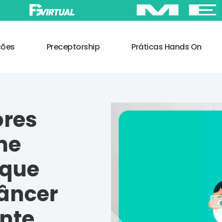
ções
Preceptorship
Práticas Hands On
ores
me
 que
câncer
nte