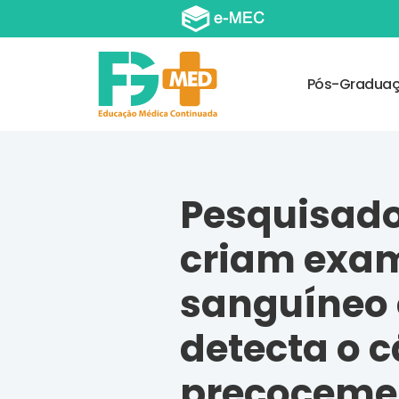
Pós-Gradua
Pesquisad
criam exa
sanguíneo
detecta o 
precoceme