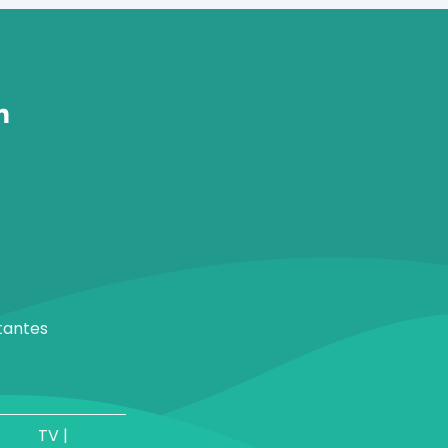
tantes
TV |