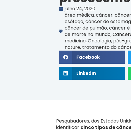
julho 24, 2020
área médica
,
câncer
,
câncer
esôfago
,
câncer de estôma
câncer de pulmão
,
câncer é 
de morte no mundo
,
Cancero
medicina
,
Oncologia
,
pós-gr
nature
,
tratamento do cânc
Facebook
LinkedIn
Pesquisadores, dos Estados Unid
identificar
cinco tipos de cânc