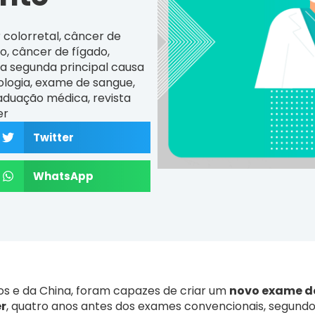
 colorretal
,
câncer de
go
,
câncer de fígado
,
a segunda principal causa
logia
,
exame de sangue
,
aduação médica
,
revista
er
Twitter
WhatsApp
os e da China, foram capazes de criar um
novo exame d
er
, quatro anos antes dos exames convencionais, segundo