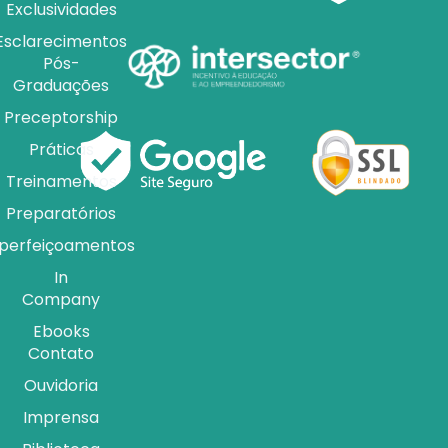
Exclusividades
Esclarecimentos
Pós-
Graduações
Preceptorship
Práticas
Treinamentos
Preparatórios
perfeiçoamentos
In
Company
Ebooks
Contato
Ouvidoria
Imprensa