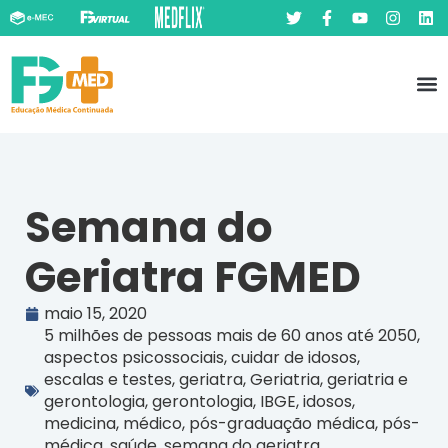
Pó
Prát
Semana do
Geriatra FGMED
maio 15, 2020
5 milhões de pessoas mais de 60 anos até 2050
,
aspectos psicossociais
,
cuidar de idosos
,
escalas e testes
,
geriatra
,
Geriatria
,
geriatria e
gerontologia
,
gerontologia
,
IBGE
,
idosos
,
medicina
,
médico
,
pós-graduação médica
,
pós-
médica
,
saúde
,
semana do geriatra