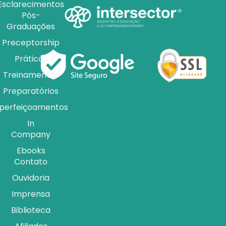
Esclarecimentos
Pós-
Graduações
Preceptorship
Práticas
Treinamentos
Preparatórios
perfeiçoamentos
In
Company
Ebooks
Contato
Ouvidoria
Imprensa
Biblioteca