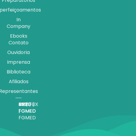
Preparatórios
perfeiçoamentos
In
Company
Ebooks
Contato
Ouvidoria
Imprensa
Biblioteca
Afiliados
Representantes
APP |
MEDFLIX
CRED |
BLOG |
TV |
FGMED
|
FGMED
FGMED
FGMED
FGMED