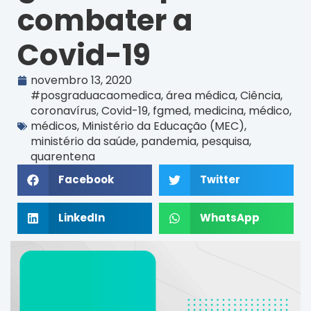
combater a
Covid-19
novembro 13, 2020
#posgraduacaomedica
,
área médica
,
Ciência
,
coronavírus
,
Covid-19
,
fgmed
,
medicina
,
médico
,
médicos
,
Ministério da Educação (MEC)
,
ministério da saúde
,
pandemia
,
pesquisa
,
quarentena
Facebook
Twitter
LinkedIn
WhatsApp