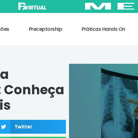
ções
Preceptorship
Práticas Hands On
da
: Conheça
is
Twitter