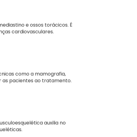
ediastino e ossos torácicos. É
nças cardiovasculares.
écnicas como a mamografia,
ir as pacientes ao tratamento.
usculoesquelética auxilia no
ueléticas.