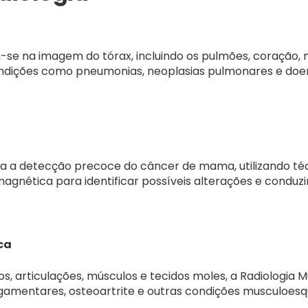
-se na imagem do tórax, incluindo os pulmões, coração, m
condições como pneumonias, neoplasias pulmonares e doe
a a detecção precoce do câncer de mama, utilizando t
magnética para identificar possíveis alterações e conduz
ca
, articulações, músculos e tecidos moles, a Radiologia M
ligamentares, osteoartrite e outras condições musculoesq