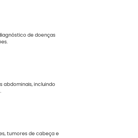
diagnóstico de doenças
ões.
 abdominais, incluindo
.
res, tumores de cabeça e