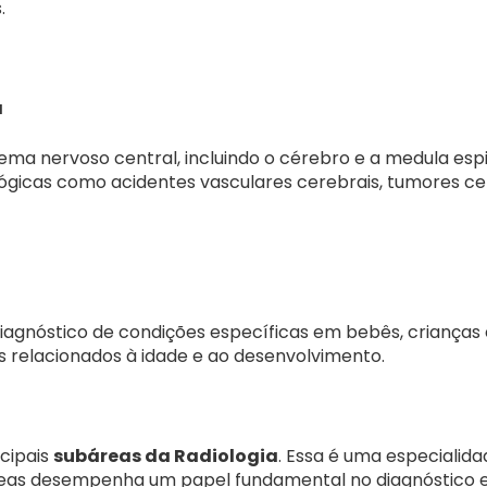
.
a
ema nervoso central, incluindo o cérebro e a medula esp
ógicas como acidentes vasculares cerebrais, tumores cer
iagnóstico de condições específicas em bebês, crianças
 relacionados à idade e ao desenvolvimento.
cipais
subáreas da Radiologia
. Essa é uma especiali
reas desempenha um papel fundamental no diagnóstico 