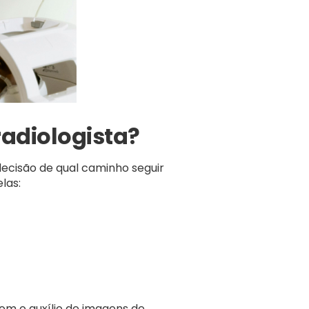
radiologista?
decisão de qual caminho seguir
las:
om o auxílio de imagens de