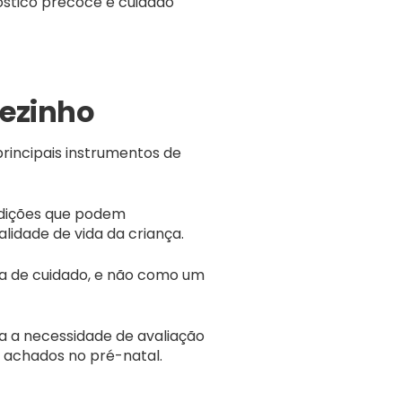
óstico precoce e cuidado
pezinho
principais instrumentos de
ndições que podem
lidade de vida da criança.
ia de cuidado, e não como um
na a necessidade de avaliação
ou achados no pré-natal.