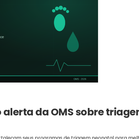
o alerta da OMS sobre triag
ortaleçam seus programas de triagem neonatal para mel