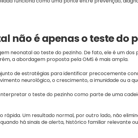
mpliada funciona como uma ponte entre prevenção, diagn
l não é apenas o teste do 
gem neonatal ao teste do pezinho. De fato, ele é um dos 
Porém, a abordagem proposta pela OMS é mais ampla.
onjunto de estratégias para identificar precocemente co
imento neurológico, o crescimento, a imunidade ou a qua
e interpretar o teste do pezinho como parte de uma cade
o rápida. Um resultado normal, por outro lado, não elimi
quando há sinais de alerta, histórico familiar relevante 