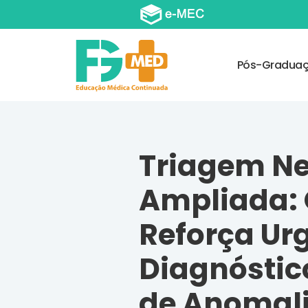
Pós-Gradua
Triagem N
Ampliada:
Reforça Ur
Diagnóstic
de Anomal