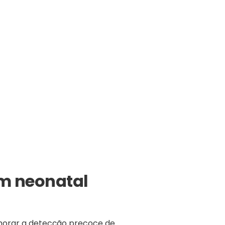
em neonatal
horar a detecção precoce de