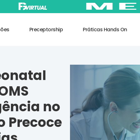
ções
Preceptorship
Práticas Hands On
eonatal
 OMS
gência no
o Precoce
ias