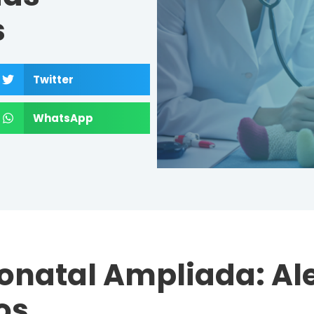
s
Twitter
WhatsApp
onatal Ampliada: Al
os