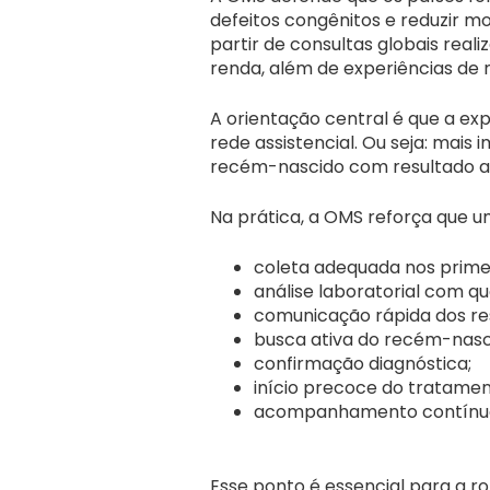
defeitos congênitos e reduzir mor
partir de consultas globais real
renda, além de experiências d
A orientação central é que a ex
rede assistencial. Ou seja: mai
recém-nascido com resultado al
Na prática, a OMS reforça que 
coleta adequada nos primeir
análise laboratorial com qu
comunicação rápida dos res
busca ativa do recém-nasc
confirmação diagnóstica;
início precoce do tratamen
acompanhamento contínuo d
Esse ponto é essencial para a r