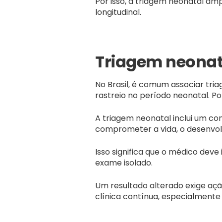
Por isso, a triagem neonatal a
longitudinal.
Triagem neonata
No Brasil, é comum associar tria
rastreio no período neonatal. 
A triagem neonatal inclui um c
comprometer a vida, o desenvolv
Isso significa que o médico dev
exame isolado.
Um resultado alterado exige açã
clínica contínua, especialmente 