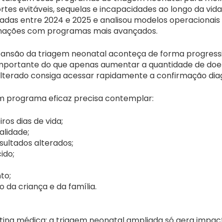
tes evitáveis, sequelas e incapacidades ao longo da vida.
izadas entre 2024 e 2025 e analisou modelos operacionais
e nações com programas mais avançados.
pansão da triagem neonatal aconteça de forma progressiv
s importante do que apenas aumentar a quantidade de doe
terado consiga acessar rapidamente a confirmação diag
um programa eficaz precisa contemplar:
os dias de vida;
alidade;
ultados alterados;
ido;
to;
a criança e da família.
otina médica: a triagem neonatal ampliada só gera impac