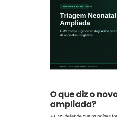
O que diz o nov
ampliada?
A OMS defende que os países f