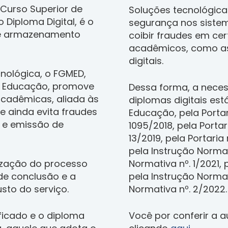
e Curso Superior de
Soluções tecnológic
Diploma Digital, é o
segurança nos sistem
 e armazenamento
coibir fraudes em cer
acadêmicos, como a
digitais.
cnológica, o FGMED,
da Educação, promove
Dessa forma, a neces
cadêmicas, aliada às
diplomas digitais est
e ainda evita fraudes
Educação, pela Portari
o e emissão de
1095/2018, pela Portar
13/2019, pela Portaria n
pela Instrução Normat
ização do processo
Normativa nº. 1/2021, 
de conclusão e a
pela Instrução Normat
to do serviço.
Normativa nº. 2/2022.
ificado e o diploma
Você por conferir a a