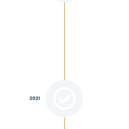
es (MCTI).
Implanta
Ampliação d
Terá continu
tecnológica d
momento, para
(universidade
será ampliada
compõem o Si
2021
Lançamento 
Dois ambiente
para a valida
instituições 
realizado, em