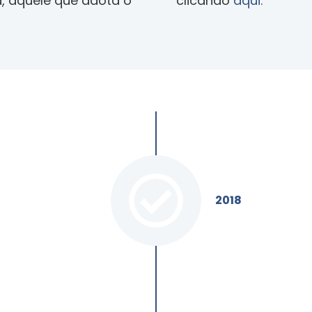
, aquele que adota o
clicando
aqui.
igital
.
2018
 que os
ro de
mato digital,
ida portaria.