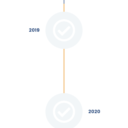
Portaria nº 5
registro de d
2019
Nota Técnica 
implementaçã
diploma digita
2020
perior
 partir de
de Nacional de
 vinculada ao