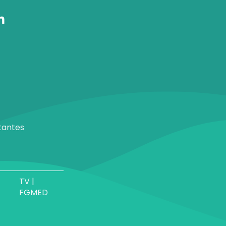
tantes
TV |
FGMED