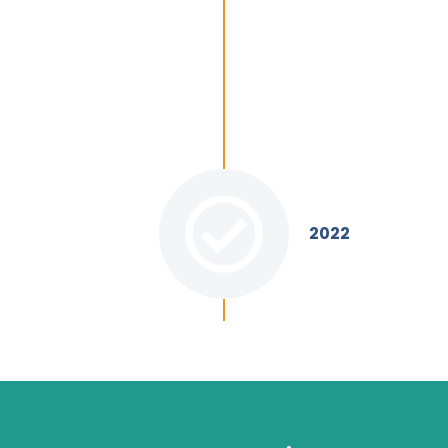
necessários pa
de diploma dig
históricos ac
2022
ização do
diplomas e