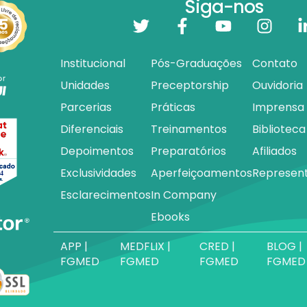
Siga-nos
Institucional
Pós-Graduações
Contato
Unidades
Preceptorship
Ouvidoria
Parcerias
Práticas
Imprensa
Diferenciais
Treinamentos
Biblioteca
Depoimentos
Preparatórios
Afiliados
Exclusividades
Aperfeiçoamentos
Represen
Esclarecimentos
In Company
Ebooks
APP |
MEDFLIX |
CRED |
BLOG |
FGMED
FGMED
FGMED
FGMED