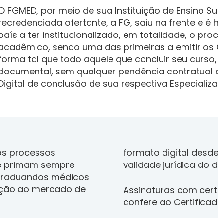
O FGMED, por meio de sua Instituição de Ensino S
recredenciada ofertante, a FG, saiu na frente e é 
país a ter institucionalizado, em totalidade, o pr
acadêmico, sendo uma das primeiras a emitir os C
forma tal que todo aquele que concluir seu curso,
documental, sem qualquer pendência contratual 
Digital de conclusão de sua respectiva Especiali
dos processos
formato digital desd
ue primam sempre
validade jurídica do 
-graduandos médicos
oção ao mercado de
Assinaturas com certi
confere ao Certificado