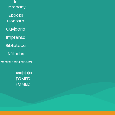
In
Company
Ebooks
Contato
Ouvidoria
Imprensa
Biblioteca
Afiliados
Representantes
APP |
MEDFLIX
CRED |
BLOG |
TV |
FGMED
|
FGMED
FGMED
FGMED
FGMED