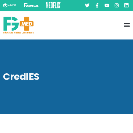
Pó
Prát
CredIES