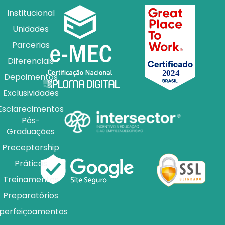
Institucional
Unidades
Parcerias
Diferenciais
Depoimentos
Exclusividades
Esclarecimentos
Pós-
Graduações
Preceptorship
Práticas
Treinamentos
Preparatórios
perfeiçoamentos