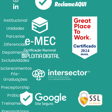
Institucional
Unidades
Parcerias
Diferenciais
Depoimentos
Exclusividades
Esclarecimentos
Pós-
Graduações
Preceptorship
Práticas
Treinamentos
Preparatórios