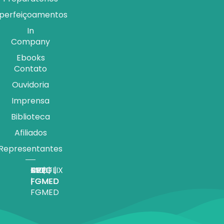
perfeiçoamentos
In
Company
Ebooks
Contato
Ouvidoria
Imprensa
Biblioteca
Afiliados
Representantes
APP |
MEDFLIX
CRED |
BLOG |
TV |
FGMED
|
FGMED
FGMED
FGMED
FGMED