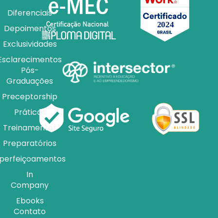
Diferenciais
Depoimentos
Exclusividades
Esclarecimentos
Pós-
Graduações
Preceptorship
Práticas
Treinamentos
Preparatórios
perfeiçoamentos
In
Company
Ebooks
Contato