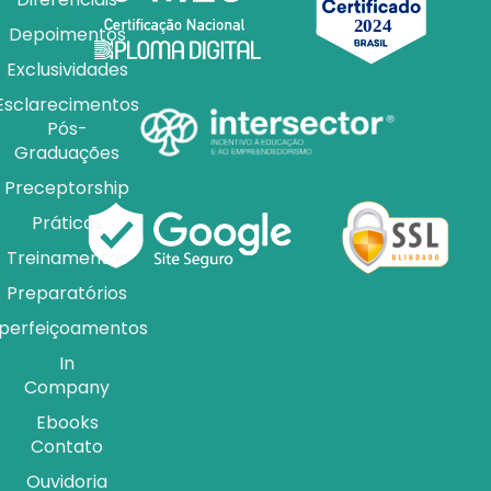
Depoimentos
Exclusividades
Esclarecimentos
Pós-
Graduações
Preceptorship
Práticas
Treinamentos
Preparatórios
perfeiçoamentos
In
Company
Ebooks
Contato
Ouvidoria