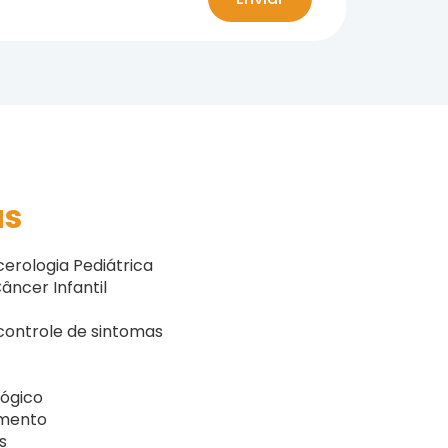
as
rologia Pediátrica
âncer Infantil
 controle de sintomas
ógico
amento
s