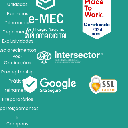
Unidades
Parcerias
Diferenciais
Depoimentos
Exclusividades
Esclarecimentos
Pós-
Graduações
Preceptorship
Práticas
Treinamentos
Preparatórios
perfeiçoamentos
In
Company