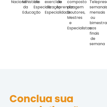
Nacional
Ministério
de
exercício
de
composto
Telepres
da
Especialização
da
Aprendizagem
por
semanais
Educação
Especialidade
Doutores,
mensais
Mestres
ou
e
bimestra
Especialistas
aos
finais
de
semana
Conclua sua