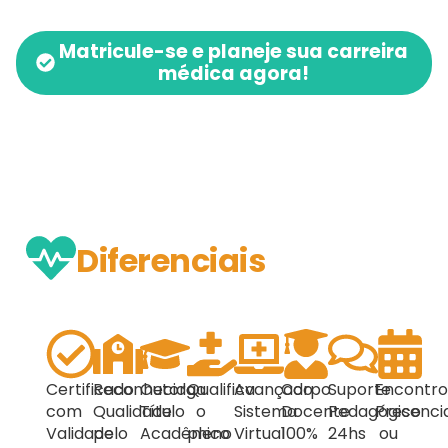
Matricule-se e planeje sua carreira
médica agora!
Diferenciais
Certificado
Reconhecida
Outorga
Qualifica
Avançado
Corpo
Suporte
Encontro
com
Qualidade
Título
o
Sistema
Docente
Pedagógico
Presencia
Validade
pelo
Acadêmico
pleno
Virtual
100%
24hs
ou