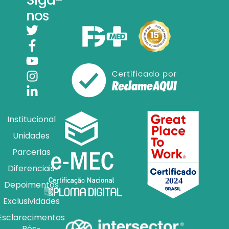
nos
Institucional
Unidades
Parcerias
Diferenciais
Depoimentos
Exclusividades
Esclarecimentos
Pós-