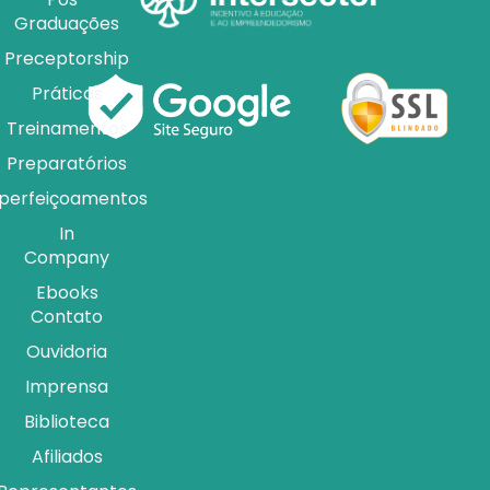
Graduações
Preceptorship
Práticas
Treinamentos
Preparatórios
perfeiçoamentos
In
Company
Ebooks
Contato
Ouvidoria
Imprensa
Biblioteca
Afiliados