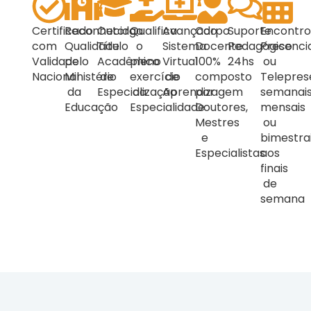
Certificado
Reconhecida
Outorga
Qualifica
Avançado
Corpo
Suporte
Encontro
com
Qualidade
Título
o
Sistema
Docente
Pedagógico
Presencia
Validade
pelo
Acadêmico
pleno
Virtual
100%
24hs
ou
Nacional
Ministério
de
exercício
de
composto
Telepres
da
Especialização
da
Aprendizagem
por
semanais
Educação
Especialidade
Doutores,
mensais
Mestres
ou
e
bimestra
Especialistas
aos
finais
de
semana