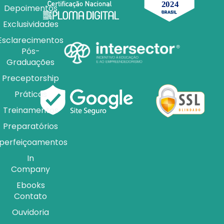
Depoimentos
Exclusividades
Esclarecimentos
Pós-
Graduações
Preceptorship
Práticas
Treinamentos
Preparatórios
perfeiçoamentos
In
Company
Ebooks
Contato
Ouvidoria