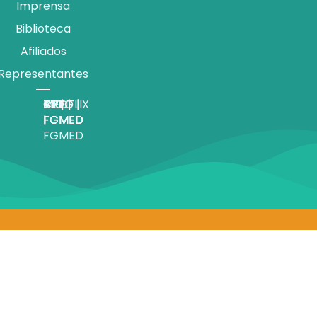
Imprensa
Biblioteca
Afiliados
Representantes
APP |
MEDFLIX
CRED |
BLOG |
TV |
FGMED
|
FGMED
FGMED
FGMED
FGMED