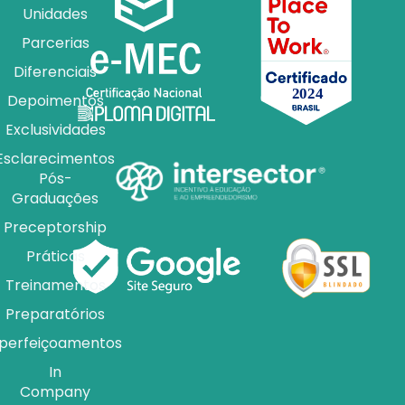
Unidades
Parcerias
Diferenciais
Depoimentos
Exclusividades
Esclarecimentos
Pós-
Graduações
Preceptorship
Práticas
Treinamentos
Preparatórios
perfeiçoamentos
In
Company