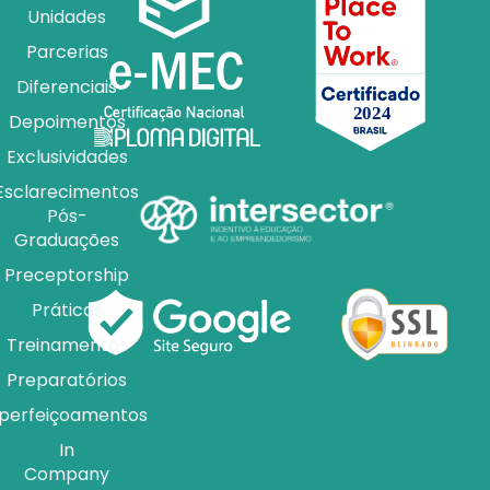
Unidades
Parcerias
Diferenciais
Depoimentos
Exclusividades
Esclarecimentos
Pós-
Graduações
Preceptorship
Práticas
Treinamentos
Preparatórios
perfeiçoamentos
In
Company