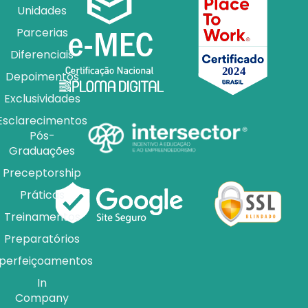
Unidades
Parcerias
Diferenciais
Depoimentos
Exclusividades
Esclarecimentos
Pós-
Graduações
Preceptorship
Práticas
Treinamentos
Preparatórios
perfeiçoamentos
In
Company