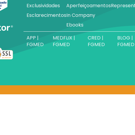
Exclusividades
Aperfeiçoamentos
Represen
Esclarecimentos
In Company
Ebooks
APP |
MEDFLIX |
CRED |
BLOG |
FGMED
FGMED
FGMED
FGMED