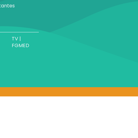
tantes
TV |
FGMED