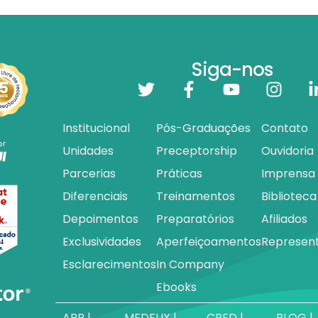
Siga-nos
Institucional
Pós-Graduações
Contato
Unidades
Preceptorship
Ouvidoria
Parcerias
Práticas
Imprensa
Diferenciais
Treinamentos
Biblioteca
Depoimentos
Preparatórios
Afiliados
Exclusividades
Aperfeiçoamentos
Represen
Esclarecimentos
In Company
Ebooks
APP |
MEDFLIX |
CRED |
BLOG |