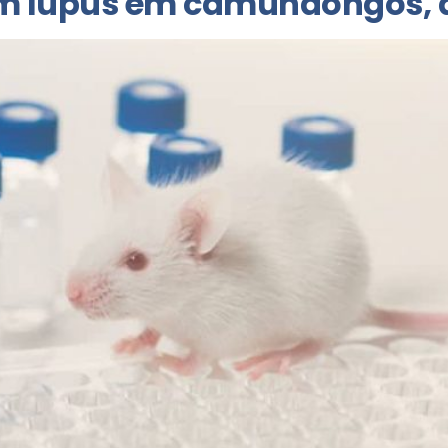
m lúpus em camundongos, d