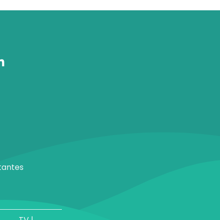
tantes
TV |