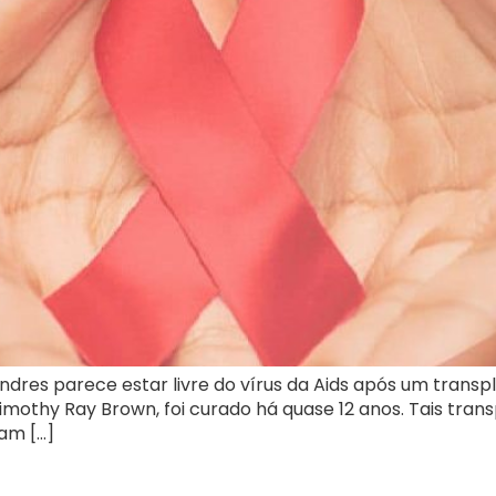
es parece estar livre do vírus da Aids após um transpla
 Timothy Ray Brown, foi curado há quase 12 anos. Tais tra
am […]