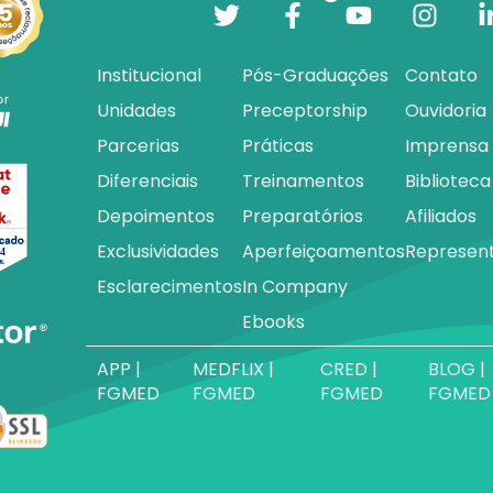
Institucional
Pós-Graduações
Contato
Unidades
Preceptorship
Ouvidoria
Parcerias
Práticas
Imprensa
Diferenciais
Treinamentos
Biblioteca
Depoimentos
Preparatórios
Afiliados
Exclusividades
Aperfeiçoamentos
Represen
Esclarecimentos
In Company
Ebooks
APP |
MEDFLIX |
CRED |
BLOG |
FGMED
FGMED
FGMED
FGMED