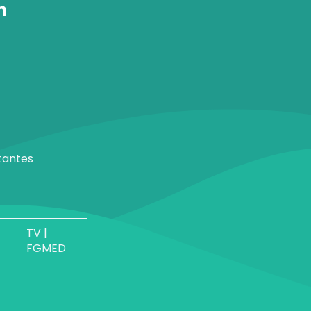
tantes
TV |
FGMED