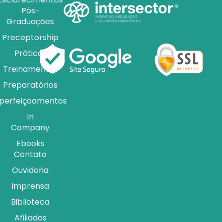
Pós-
Graduações
Preceptorship
Práticas
Treinamentos
Preparatórios
perfeiçoamentos
In
Company
Ebooks
Contato
Ouvidoria
Imprensa
Biblioteca
Afiliados