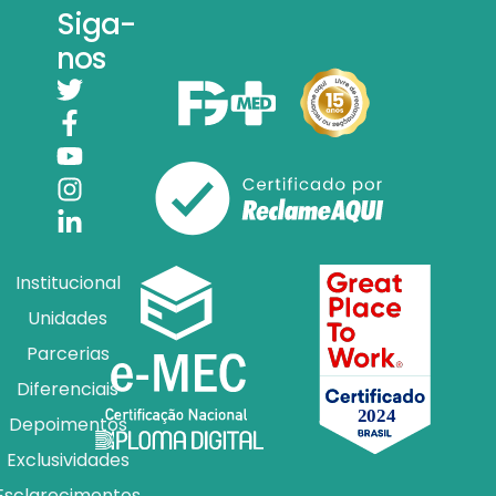
Siga-
nos
Institucional
Unidades
Parcerias
Diferenciais
Depoimentos
Exclusividades
Esclarecimentos