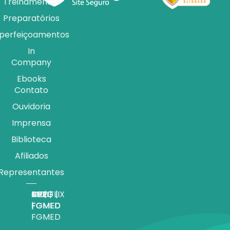
Treinamentos
Preparatórios
perfeiçoamentos
In
Company
Ebooks
Contato
Ouvidoria
Imprensa
Biblioteca
Afiliados
Representantes
APP |
MEDFLIX
CRED |
BLOG |
TV |
FGMED
|
FGMED
FGMED
FGMED
FGMED