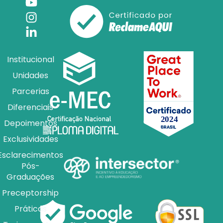
Institucional
Unidades
Parcerias
Diferenciais
Depoimentos
Exclusividades
Esclarecimentos
Pós-
Graduações
Preceptorship
Práticas