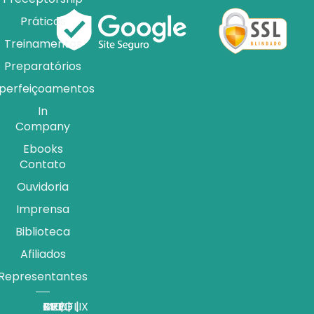
Práticas
Treinamentos
Preparatórios
perfeiçoamentos
In
Company
Ebooks
Contato
Ouvidoria
Imprensa
Biblioteca
Afiliados
Representantes
APP |
MEDFLIX
CRED |
BLOG |
TV |