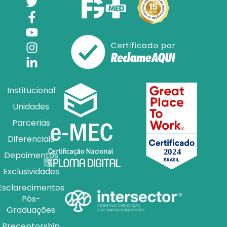
Institucional
Unidades
Parcerias
Diferenciais
Depoimentos
Exclusividades
Esclarecimentos
Pós-
Graduações
Preceptorship