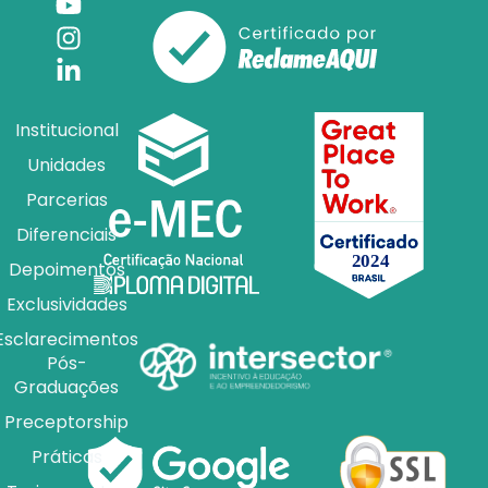
Institucional
Unidades
Parcerias
Diferenciais
Depoimentos
Exclusividades
Esclarecimentos
Pós-
Graduações
Preceptorship
Práticas