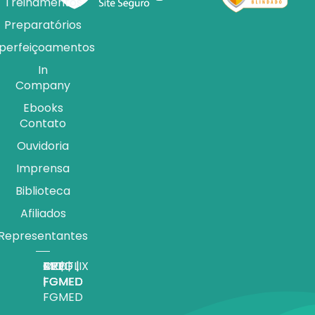
Treinamentos
Preparatórios
perfeiçoamentos
In
Company
Ebooks
Contato
Ouvidoria
Imprensa
Biblioteca
Afiliados
Representantes
APP |
MEDFLIX
CRED |
BLOG |
TV |
FGMED
|
FGMED
FGMED
FGMED
FGMED