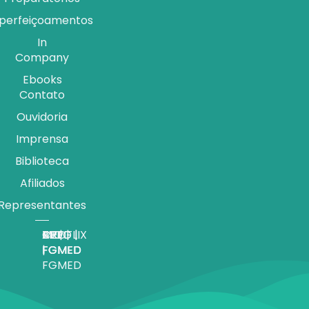
perfeiçoamentos
In
Company
Ebooks
Contato
Ouvidoria
Imprensa
Biblioteca
Afiliados
Representantes
APP |
MEDFLIX
CRED |
BLOG |
TV |
FGMED
|
FGMED
FGMED
FGMED
FGMED