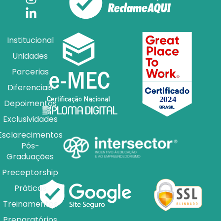
Institucional
Unidades
Parcerias
Diferenciais
Depoimentos
Exclusividades
Esclarecimentos
Pós-
Graduações
Preceptorship
Práticas
Treinamentos
Preparatórios