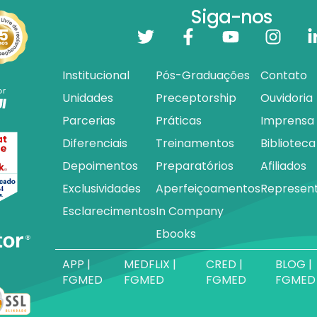
Siga-nos
Institucional
Pós-Graduações
Contato
Unidades
Preceptorship
Ouvidoria
Parcerias
Práticas
Imprensa
Diferenciais
Treinamentos
Biblioteca
Depoimentos
Preparatórios
Afiliados
Exclusividades
Aperfeiçoamentos
Represen
Esclarecimentos
In Company
Ebooks
APP |
MEDFLIX |
CRED |
BLOG |
FGMED
FGMED
FGMED
FGMED