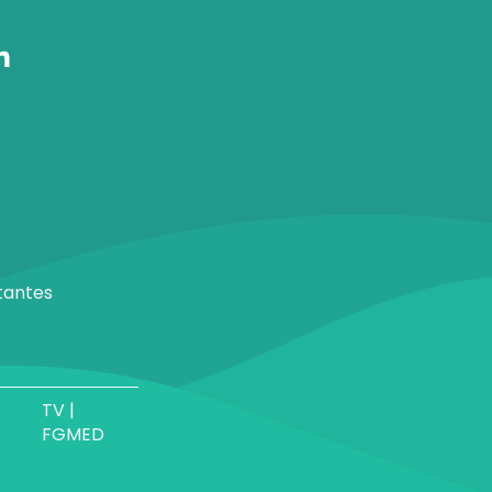
tantes
TV |
FGMED