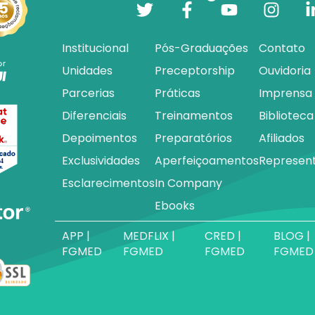
Institucional
Pós-Graduações
Contato
Unidades
Preceptorship
Ouvidoria
Parcerias
Práticas
Imprensa
Diferenciais
Treinamentos
Biblioteca
Depoimentos
Preparatórios
Afiliados
Exclusividades
Aperfeiçoamentos
Represen
Esclarecimentos
In Company
Ebooks
APP |
MEDFLIX |
CRED |
BLOG |
FGMED
FGMED
FGMED
FGMED